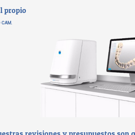
l propio
D CAM.
estras revisiones y presupuestos son g